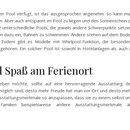
nen Pool verfügt, ist das ausgesprochen angenehm. So kann m
n. Aber auch entspannt im Pool zu liegen und den Sonnenschein 
 unterschiedliche Pools, die jeweils andere Schwerpunkte setze
aden dazu ein, Bahnen zu schwimmen. Andere stehen auf dem Bod
 Zudem gibt es Modelle mit Whirlpool-Funktion, die besonde
ehören. Ein solcher Pool ist sowohl in Hotelanlagen als auch 
el Spaß am Ferienort
eben möchte, sollte auf eine hervorragende Ausstattung d
n möglich sind, desto mehr Freude hat man vor Ort und desto me
Ausstattungsmerkmale so anzupassen, dass sie zu einem selbst u
amilien beispielsweise andere Ausstattungsmerkmale a