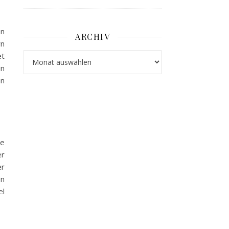
en
ARCHIV
rn
et
Archiv
in
an
ie
er
er
en
el