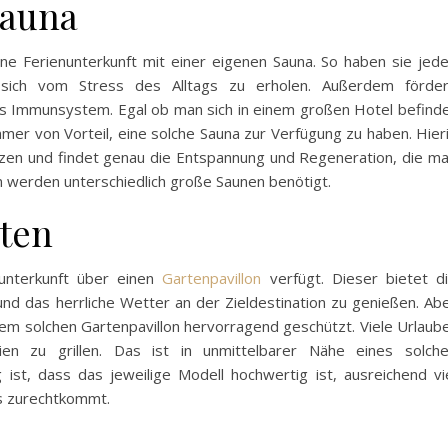
Sauna
eine Ferienunterkunft mit einer eigenen Sauna. So haben sie jed
 sich vom Stress des Alltags zu erholen. Außerdem förde
s Immunsystem. Egal ob man sich in einem großen Hotel befind
mmer von Vorteil, eine solche Sauna zur Verfügung zu haben. Hier
tzen und findet genau die Entspannung und Regeneration, die m
n werden unterschiedlich große Saunen benötigt.
rten
unterkunft über einen
Gartenpavillon
verfügt. Dieser bietet d
 und das herrliche Wetter an der Zieldestination zu genießen. Ab
nem solchen Gartenpavillon hervorragend geschützt. Viele Urlaub
en zu grillen. Das ist in unmittelbarer Nähe eines solch
 ist, dass das jeweilige Modell hochwertig ist, ausreichend vi
s zurechtkommt.