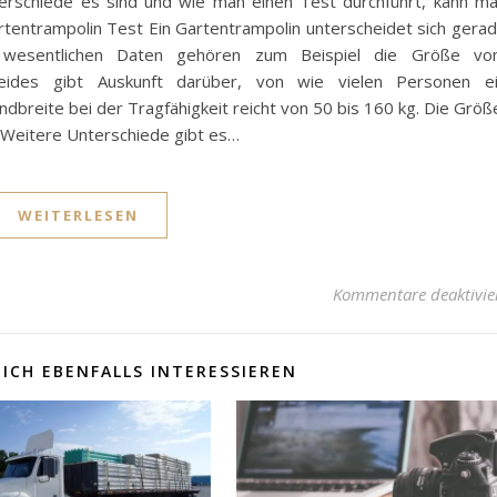
erschiede es sind und wie man einen Test durchführt, kann m
tentrampolin Test Ein Gartentrampolin unterscheidet sich gera
 wesentlichen Daten gehören zum Beispiel die Größe v
Beides gibt Auskunft darüber, von wie vielen Personen e
dbreite bei der Tragfähigkeit reicht von 50 bis 160 kg. Die Größ
Weitere Unterschiede gibt es…
WEITERLESEN
Kommentare deaktivie
ICH EBENFALLS INTERESSIEREN