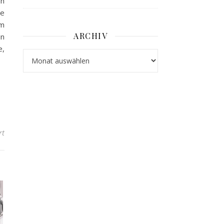
an
de
om
ARCHIV
in
e,
Archiv
für Gartentrampolin Test kann zu einer Entscheidung führen
rt