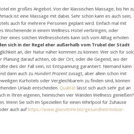
tel ein großes Angebot. Von der klassischen Massage, bis hin z
mack ist eine Massage mit dabei. Sehr schön kann es auch sein,
otels auch für mehrere Personen geplant wird. Einfach mal mit
s Wochenende in einem Wellness Hotel verbringen, oder
her eines solchen Wellnesshotels kann sich vom Alltag erholen
den sich in der Regel eher außerhalb vom Trubel der Stadt
ichkeit an, der Natur näher kommen zu können. Wer sich für sol
 der Planung darauf achten, ob der Ort, oder die Gegend, wo der
Sollte dies der Fall sein, ist Entspannung garantiert. Niemand kann
end dann auch zu
Hundert Prozent
zusagt, aber allein schon mit
eweiligen Kurhotels oder Vergleichbarem zu finden sind, können
tehenden Urlaub entscheiden.
Qualität
lässt sich auch sehr gut an
ch in Ihren eigenen, heimischen vier Wänden Wellness genießen?
n. Wenn Sie sich im Speziellen für einen Whirlpool für Zuhause
oder auch auf
https://www.glasvitrine.biz/gesundheit/indoor-