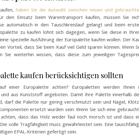
kaufen,
haben Sie die Auswahl zwischen neuen und gebraucht
 für den Einsatz beim Warentransport kaufen, müssen Sie nic
se automatisch in den Tauschkreislauf gelangt und beim erst
opalette zu kaufen lohnt sich dagegen, wenn Sie diese in Ihr
ine spezielle Ausführung der Europalette kaufen wollen. Der Ka
en Vorteil, dass Sie beim Kauf viel Geld sparen können. Wenn S
en Sie weiterhin wissen, dass diese zum jeweiligen Tagespre
alette kaufen berücksichtigen sollten
uf einer Europalette achten? Europaletten werden Ihnen 
und aus Kunststoff angeboten. Damit Ihre Palette innerhalb d
 darf die Palette nur gering verschmutzt sein und Nägel, Klöt
e Komponenten ersetzt wurden sein. Wenn Sie sich eine gebrauch
f achten, dass das Holz weder faul noch morsch ist und dass e
 Die volle Tragfähigkeit muss gewährleistet sein. Eine tauschfähi
tigen EPAL-Kriterien gefertigt sein.