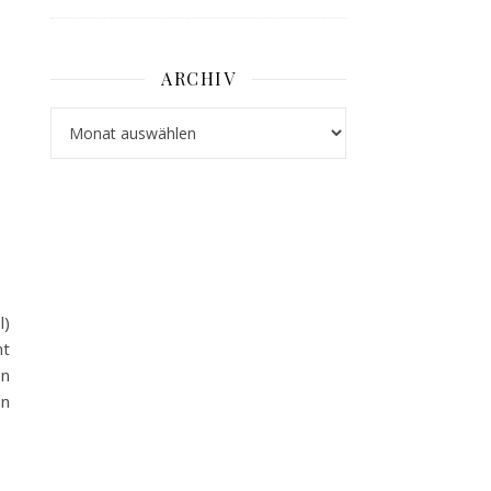
ARCHIV
Archiv
l)
nt
en
nn