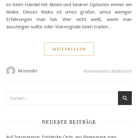
es beim Handel mit Aktien und binären Optionen immer ein
Risiko. Dieses Risiko ist umso größer, umso weniger
Erfahrungen man hat. Wer nicht weiß, wenn man
aussteigen sollte oder Warnsignale beim traden…
WEITERLESEN
für
Reisender
Kommentare deaktiviert
NEUESTE BEITRÄGE
Auf Sprungreise: Entdecke Orte, wo Bewegung zum