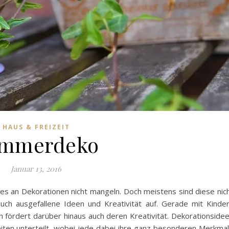
HAUS & FREIZEIT
mmerdeko
Januar 13, 2016
f es an Dekorationen nicht mangeln. Doch meistens sind diese nic
ch ausgefallene Ideen und Kreativität auf. Gerade mit Kinde
 fördert darüber hinaus auch deren Kreativität. Dekorationside
eiten unterteilt, wobei jede dabei ihre ganz besonderen Merkma