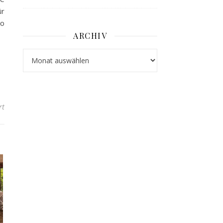
ür
ko
ARCHIV
Archiv
für Sommerdeko
rt