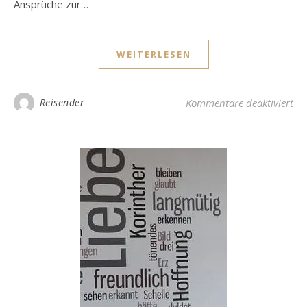
Ansprüche zur…
WEITERLESEN
fü
Reisender
Kommentare deaktiviert