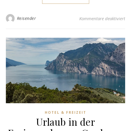
für
Reisender
Kommentare deaktiviert
HOTEL & FREIZEIT
Urlaub in der